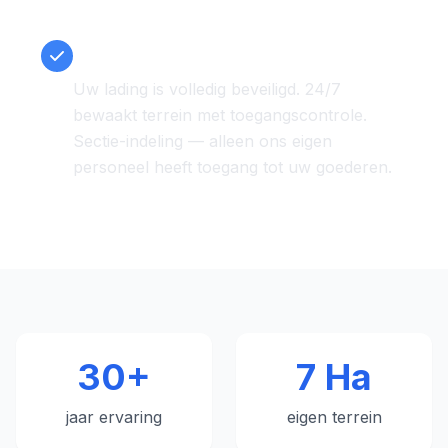
Veiligheid en betrouwbaarheid
Uw lading is volledig beveiligd. 24/7
bewaakt terrein met toegangscontrole.
Sectie-indeling — alleen ons eigen
personeel heeft toegang tot uw goederen.
30+
7 Ha
jaar ervaring
eigen terrein