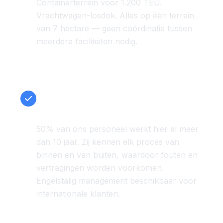
Containerterrein voor 1.200 TEU.
Vrachtwagen-losdok. Alles op één terrein
van 7 hectare — geen coördinatie tussen
meerdere faciliteiten nodig.
Snel en betrouwbaar — dankzij
een ervaren team
50% van ons personeel werkt hier al meer
dan 10 jaar. Zij kennen elk proces van
binnen en van buiten, waardoor fouten en
vertragingen worden voorkomen.
Engelstalig management beschikbaar voor
internationale klanten.